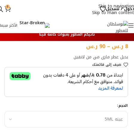
Skip to navigation
0
خول / تسجيل
Skip to main content
الأكثر مبيعا
تأتيكم العطور بعبوات خاصة فينا
8
ر.س
–
90
ر.س
بديل عطر ماري مي من لانفين
ضيف إلي قائمتك
الحجم