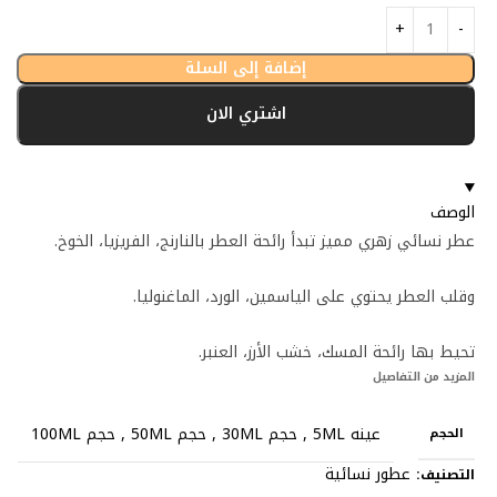
إضافة إلى السلة
اشتري الان
الوصف
عطر نسائي زهري مميز تبدأ رائحة العطر بالنارنج، الفريزيا، الخوخ.
وقلب العطر يحتوي على الياسمين، الورد، الماغنوليا.
تحيط بها رائحة المسك، خشب الأرز، العنبر.
المزيد من التفاصيل
عينه 5ML
,
حجم 30ML
,
حجم 50ML
,
حجم 100ML
الحجم
عطور نسائية
التصنيف: