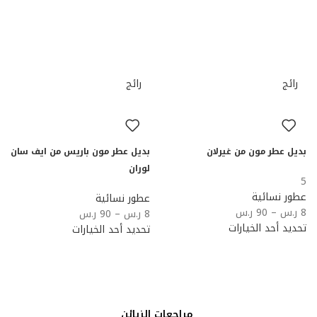
رائج
رائج
بديل عطر مون من غيرلان
بديل عطر مون باريس من ايف سان
لوران
5
عطور نسائية
عطور نسائية
8
ر.س
–
90
ر.س
8
ر.س
–
90
ر.س
تحديد أحد الخيارات
تحديد أحد الخيارات
مراجعات الزبائن