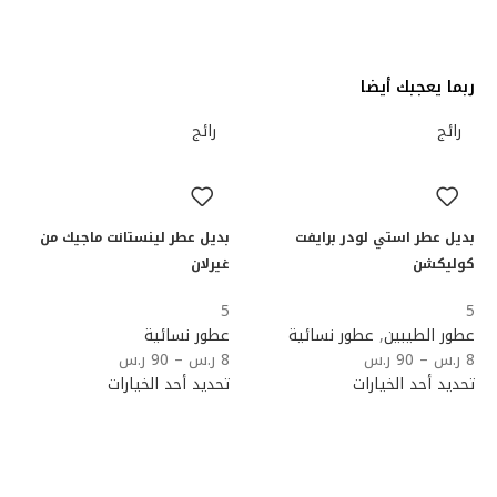
ربما يعجبك أيضا
رائج
رائج
بديل عطر استي لودر برايفت
بديل عطر لينستانت ماجيك من
كوليكشن
غيرلان
5
5
عطور الطيبين
,
عطور نسائية
عطور نسائية
8
ر.س
–
90
ر.س
8
ر.س
–
90
ر.س
تحديد أحد الخيارات
تحديد أحد الخيارات