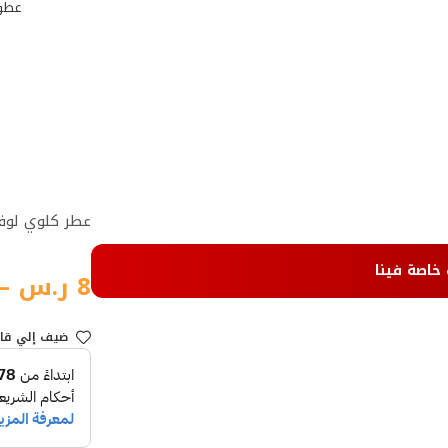
عطور
عطر كلوي لو
 خاصة فينا
8
ر.س
–
ضيف إلي قا