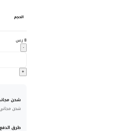
الحجم
8
ر.س
شحن مجان
شحن مجاني للط
طرق الدفع