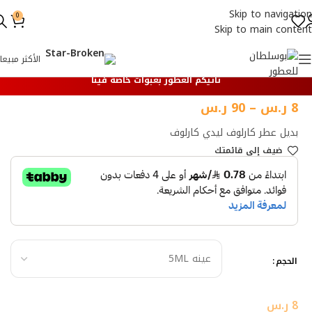
Skip to navigation
0
Skip to main content
الأكثر مبيعا
تأتيكم العطور بعبوات خاصة فينا
8
ر.س
–
90
ر.س
بديل عطر كارلوف ليدي كارلوف
ضيف إلي قائمتك
الحجم
8
ر.س