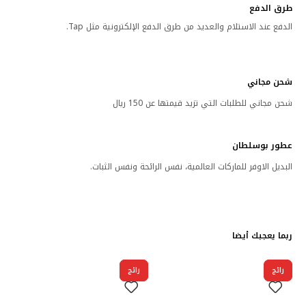
طرق الدفع
الدفع عند الاستلام والعديد من طرق الدفع الإلكترونية مثل Tap.
شحن مجاني
شحن مجاني للطلبات التي تزيد قيمتها عن 150 ريال
عطور بوسلطان
البديل الاوفر للماركات العالمية، نفس الرائحة ونفس الثبات.
ربما يعجبك أيضا
رائج
رائج
رائج
رائج
رائج