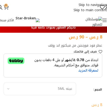
Skip to navigation
0
Skip to main content
الأكثر مبيعا
تأتيكم العطور بعبوات خاصة فينا
8
ر.س
–
90
ر.س
عطر قود فورتشن من فيكتور اند رولف
ضيف إلي قائمتك
الحجم
8
ر.س