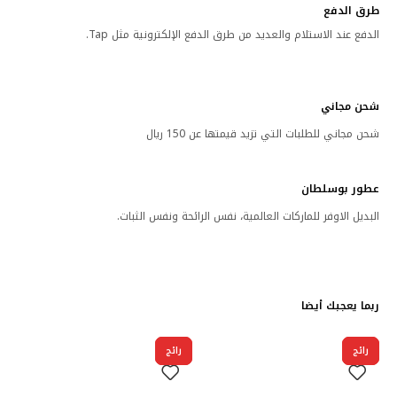
طرق الدفع
الدفع عند الاستلام والعديد من طرق الدفع الإلكترونية مثل Tap.
شحن مجاني
شحن مجاني للطلبات التي تزيد قيمتها عن 150 ريال
عطور بوسلطان
البديل الاوفر للماركات العالمية، نفس الرائحة ونفس الثبات.
ربما يعجبك أيضا
رائج
رائج
رائج
رائج
رائج
رائج