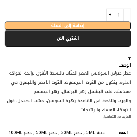
إضافة إلى السلة
اشتري الان
الوصف
عطر جيرلان انسولانس العطر الجذّاب بالنسخة الأقوى برائحة الفواكه
الحلوة،
يتكون من التوت، البرغموت، التوت الأحمر والليمون في
مقدمته.
قلب اليشمل زهر البرتقال، زهر البنفسج
والورد.
وتلاحظ في القاعدة زهرة السوسن، خشب الصندل، فول
التونكا، المسك والراتنجات
المزيد من التفاصيل
عينه 5ML
,
حجم 30ML
,
حجم 50ML
,
حجم 100ML
الحجم