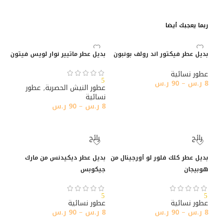
ربما يعجبك أيضا
بديل عطر فيكتور اند رولف بونبون
بديل عطر ماتيير نوار لويس فيتون
عطور نسائية
5
8
ر.س
–
90
ر.س
عطور النيش الحصرية
,
عطور
نسائية
تحديد أحد الخيارات
8
ر.س
–
90
ر.س
تحديد أحد الخيارات
رائج
رائج
بديل عطر كلك فلور لو أورجينال من
بديل عطر ديكيدنس من مارك
هوبيجان
جيكوبس
5
5
عطور نسائية
عطور نسائية
8
ر.س
–
90
ر.س
8
ر.س
–
90
ر.س