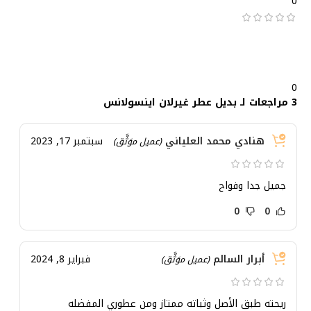
0
0
3 مراجعات لـ
بديل عطر غيرلان اينسولانس
هنادي محمد العلياني
سبتمبر 17, 2023
(عميل موَثَّق)
جميل جدا وفواح
0
0
أبرار السالم
فبراير 8, 2024
(عميل موَثَّق)
ريحته طبق الأصل وثباته ممتاز ومن عطوري المفضله