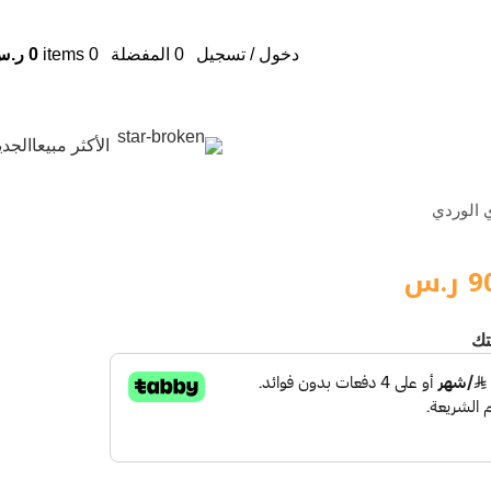
دخول / تسجيل
0
المفضلة
0
items
0
ر.س
الأكثر مبيعا
الجدي
 الوردي
9
ر.س
تك