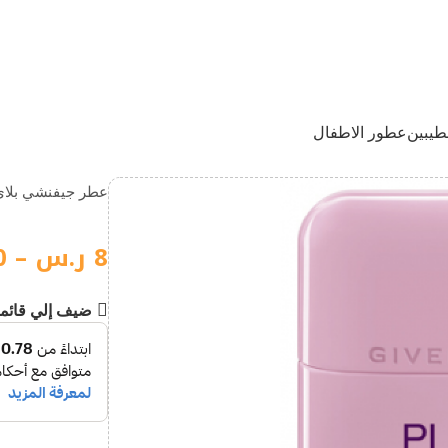
طيبين
عطور الاطفال
عطر جيفنشي بلاي
8
ر.س
–
0
ضيف إلي قائم