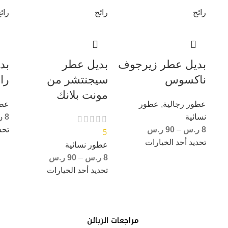
رائج
رائج
رائ
بديل عطر زيرجوف
بديل عطر
بد
ناكسوس
سيجنتشر من
را
مونت بلانك
عطور رجالية
,
عطور
عطو
نسائية
8
ر
8
ر.س
–
90
ر.س
تحد
5
تحديد أحد الخيارات
عطور نسائية
8
ر.س
–
90
ر.س
تحديد أحد الخيارات
مراجعات الزبائن