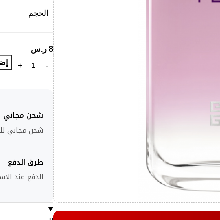
الحجم
8
ر.س
إضا
شحن مجاني
شحن مجاني للطلبا
طرق الدفع
الدفع عند الاست