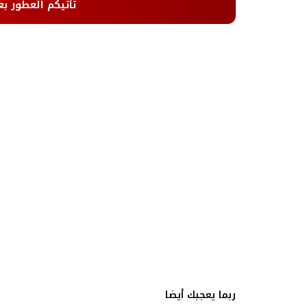
تأتيكم العطور بع
ربما يعجبك أيضا