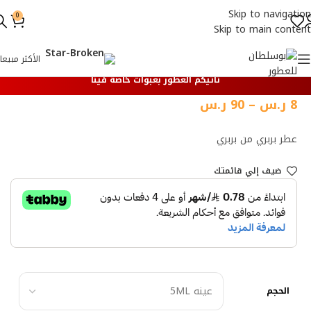
Skip to navigation
0
Skip to main content
الأكثر مبيعا
تأتيكم العطور بعبوات خاصة فينا
8
ر.س
–
90
ر.س
عطر بربري من بربري
ضيف إلي قائمتك
الحجم