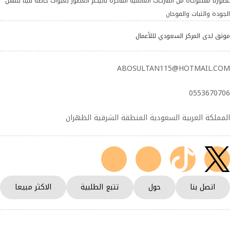
عطورنا مستوحاه من الماركات العالمية الفاخرة تأتيكم العطور بعبوات خاصة فينا بنفس
الجودة والثبات والفوحان
موثق لدى المركز السعودي لللأعمال
ABOSULTAN115@HOTMAIL.COM
0553670706
المملكة العربية السعودية المنطقة الشرقية الظهران
اتصل بنا
حول
تتبع الطلبية
الاكثر مبيعا