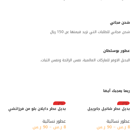
شحن مجاني
شحن مجاني للطلبات التي تزيد قيمتها عن 150 ريال
عطور بوسلطان
البديل الاوفر للماركات العالمية، نفس الرائحة ونفس الثبات.
ربما يعجبك أيضا
رائج
رائج
بديل عطر شانيل جابرييل
بديل عطر دايلان بلو من فرزاتشي
عطور نسائية
عطور نسائية
8
ر.س
–
90
ر.س
8
ر.س
–
90
ر.س
تحديد أحد الخيارات
تحديد أحد الخيارات