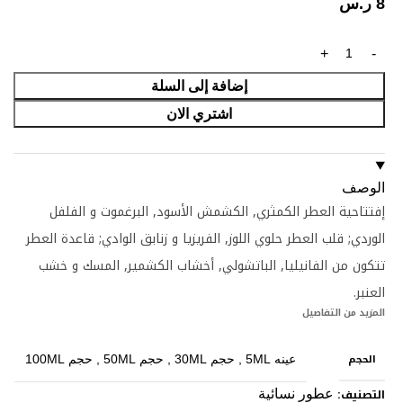
8
ر.س
إضافة إلى السلة
اشتري الان
الوصف
إفتتاحية العطر الكمثري, الكشمش الأسود, البرغموت و الفلفل
الوردي; قلب العطر حلوي اللوز, الفريزيا و زنابق الوادي; قاعدة العطر
تتكون من الفانيليا, الباتشولي, أخشاب الكشمير, المسك و خشب
العنبر.
المزيد من التفاصيل
الحجم
عينه 5ML
,
حجم 30ML
,
حجم 50ML
,
حجم 100ML
التصنيف:
عطور نسائية