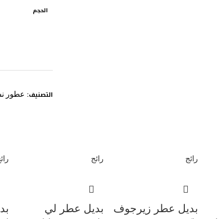
الحجم
التصنيف:
عطور نس
رائج
رائج
رائ
بديل عطر زيرجوف
بديل عطر لي
بد