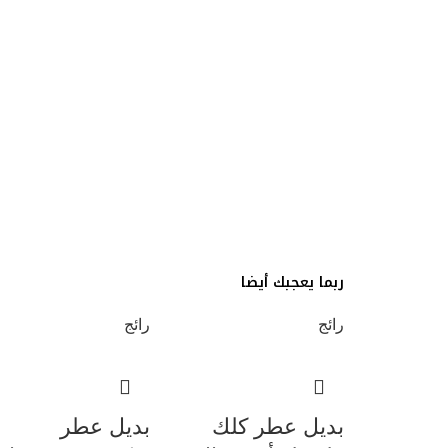
ربما يعجبك أيضا
رائج
رائج
بديل عطر كلك
بديل عطر