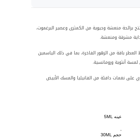
تح برائحة منعشة وحيوية من الكمثرى وعصير البرغموت،
داية مشرقة ومنعشة.
العطر باقة من الزهور الفاخرة، بما في ذلك الياسمين
لمسة أنثوية ورومانسية.
ي على نغمات دافئة من الفانيليا والمسك الأبيض
عينه 5ML
,
حجم 30ML