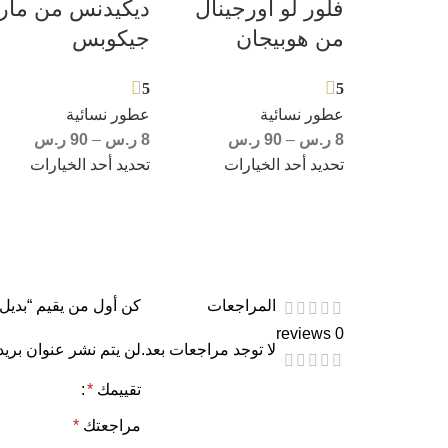
فلور لو أورجينال
ديكيدنس من مار
من هوبيجان
جيكوبس
5
5
عطور نسائية
عطور نسائية
8
ر.س
–
90
ر.س
8
ر.س
–
90
ر.س
تحديد أحد الخيارات
تحديد أحد الخيارات
المراجعات
كن أول من يقيم “بديل 
0 reviews
لا توجد مراجعات بعد.
لن يتم نشر عنوان بريد
تقييمك
*
مراجعتك
*