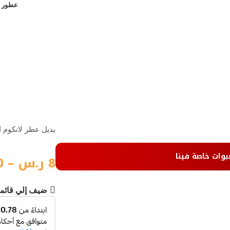
عطور ن
بديل عطر لانكوم ا
بوات خاصة فينا
8
ر.س
–
0
ضيف إلي قائم