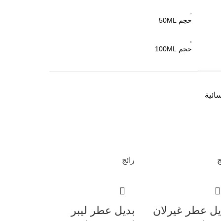
,
حجم 50ML
,
حجم 100ML
ائية
ج
رائج
يل عطر غيرلان
بديل عطر ليبر