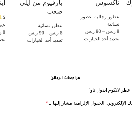
ك
ناكسوس
بارفيوم من ايلي
اي
صعب
عطور رجالية
,
عطور
5
نسائية
عطو
عطور نسائية
8
ر.س
–
90
ر.س
8
ر
8
ر.س
–
90
ر.س
تحديد أحد الخيارات
تحد
تحديد أحد الخيارات
مراجعات الزبائن
عطر لانكوم ايدول ناو”
ك الإلكتروني.
الحقول الإلزامية مشار إليها بـ
*