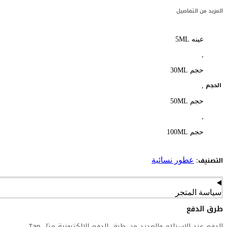
المزيد من التفاصيل
عينه 5ML
,
حجم 30ML
الحجم
,
حجم 50ML
,
حجم 100ML
التصنيف:
عطور نسائية
سياسة المتجر
طرق الدفع
الدفع عند الاستلام والعديد من طرق الدفع الإلكترونية مثل Tap.