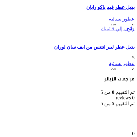
بديل عطر فيم باكو رابان
خلال
عطور نسائية
نطاق
8
ر.س
–
90
ر.س
رائج
ضيف إلي قائمتك
السعر:
من
بديل عطر ليبر انتنس من ايف سان لوران
خلال
5
عطور نسائية
نطاق
8
ر.س
–
90
ر.س
السعر:
مراجعات الزبائن
من
تم التقييم
0
من 5
خلال
0 reviews
تم التقييم
5
من 5
0