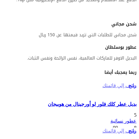
شحن مجاني
شحن مجاني للطلبات التي تزيد قيمتها عن 150 ريال
عطور بوسلطان
البديل الاوفر للماركات العالمية، نفس الرائحة ونفس الثبات.
ربما يعجبك أيضا
رائج
ضيف إلي قائمتك
بديل عطر كلك فلور لو أورجينال من هوبيجان
5
عطور نسائية
نطاق
8
ر.س
–
90
ر.س
رائج
ضيف إلي قائمتك
السعر: