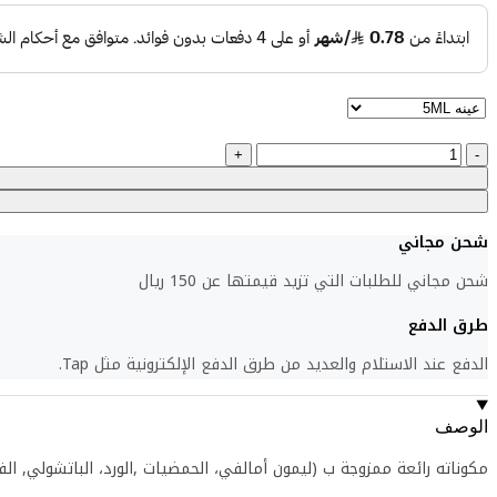
خلال
كمية
بديل
عطر
برادا
لو
شحن مجاني
أمبري
شحن مجاني للطلبات التي تزيد قيمتها عن 150 ريال
طرق الدفع
الدفع عند الاستلام والعديد من طرق الدفع الإلكترونية مثل Tap.
الوصف
مكوناته رائعة ممزوجة ب (ليمون أمالفي، الحمضيات ,الورد، الباتشولي, الفاني