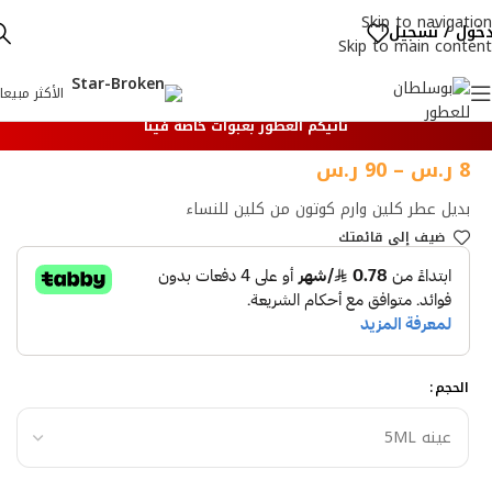
Skip to navigation
خول / تسجيل
Skip to main content
الأكثر مبيعا
تأتيكم العطور بعبوات خاصة فينا
8
ر.س
–
90
ر.س
بديل عطر كلين وارم كوتون من كلين للنساء
ضيف إلي قائمتك
الحجم