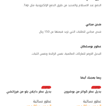
الدفع عند الاستلام والعديد من طرق الدفع الإلكترونية مثل Tap.
شحن مجاني
شحن مجاني للطلبات التي تزيد قيمتها عن 150 ريال
عطور بوسلطان
البديل الاوفر للماركات العالمية، نفس الرائحة ونفس الثبات.
ربما يعجبك أيضا
رائج
رائج
بديل عطر كواتر من بوشرون
بديل عطر دايلان بلو من فرزاتشي
عطور نسائية
عطور نسائية
8
ر.س
–
90
ر.س
8
ر.س
–
90
ر.س