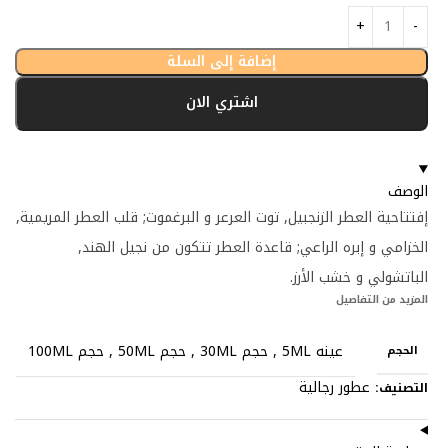
إضافة إلى السلة
اشتري الان
الوصف
إفتتاحية العطر الزنجبيل, توت العرعر و البرغموت; قلب العطر المريمية,
الخزامي و إبره الراعي; قاعدة العطر تتكون من نجيل الهند,
الباتشولي و خشب الأرز.
المزيد من التفاصيل
عينه 5ML
,
حجم 30ML
,
حجم 50ML
,
حجم 100ML
الحجم
عطور رجالية
التصنيف: