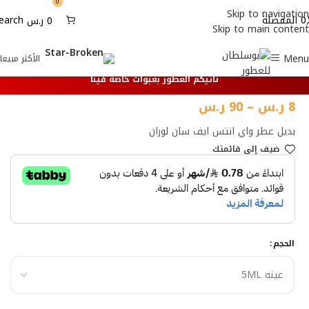
0
Skip to navigation
0
المفضلة
earch
0
ر.س
Skip to main content
Menu
الأكثر مبيعا
تأتيكم العطور بعبوات خاصة فينا
8
ر.س
–
90
ر.س
بديل عطر واي انتس ايف سان لوران
ضيف إلي قائمتك
الحجم