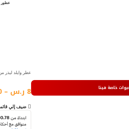
عطور ن
عطر وايلد ليذر من
بوات خاصة فينا
8
ر.س
–
0
ضيف إلي قائم