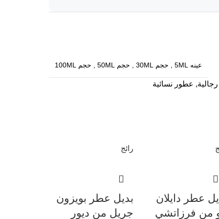
عينه 5ML
,
حجم 30ML
,
حجم 50ML
,
حجم 100ML
جالية
,
عطور نسائية
ج
رائج
يل عطر دايلان
بديل عطر بويزون
و من فرزاتشي
جريل من ديور