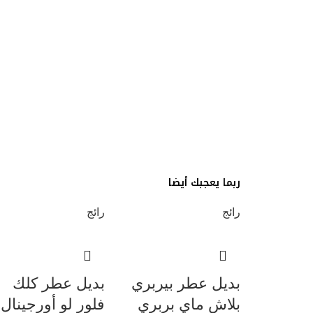
ربما يعجبك أيضا
رائج
رائج
بديل عطر بيربري
بديل عطر كلك
بلاش ماي بربري
فلور لو أورجينال