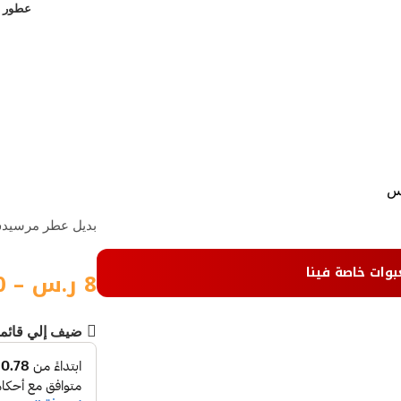
عطور ن
نس
بديل عطر مرسيدس
بوات خاصة فينا
8
ر.س
–
0
ضيف إلي قائم