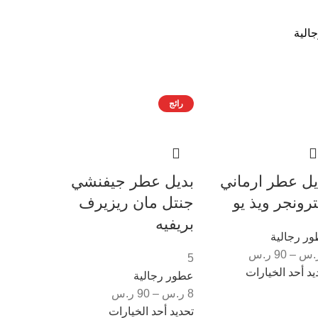
الية
رائج
يل عطر ارماني
بديل عطر جيفنشي
رونجر ويذ يو
جنتل مان ريزيرف
بريفيه
ر رجالية
.س
–
90
ر.س
5
يد أحد الخيارات
عطور رجالية
8
ر.س
–
90
ر.س
تحديد أحد الخيارات