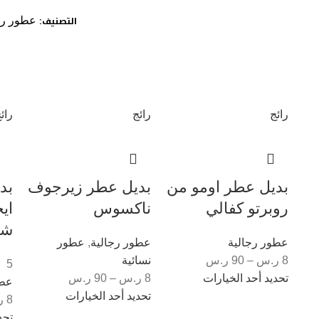
التصنيف:
عطور رج
رائج
رائج
رائ
بديل عطر اومو من
بديل عطر زيرجوف
بد
روبرتو كفالي
ناكسوس
اي
شا
عطور رجالية
عطور رجالية
,
عطور
8
ر.س
–
90
ر.س
نسائية
5
تحديد أحد الخيارات
8
ر.س
–
90
ر.س
عطو
تحديد أحد الخيارات
8
ر
تحد