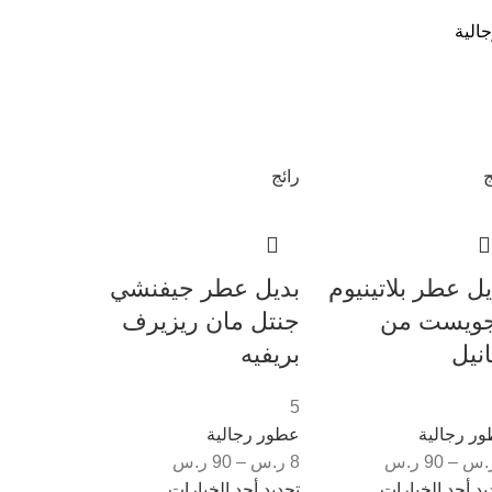
الية
ج
رائج
يل عطر بلاتينيوم
بديل عطر جيفنشي
جويست من
جنتل مان ريزيرف
نيل
بريفيه
5
ر رجالية
عطور رجالية
.س
–
90
ر.س
8
ر.س
–
90
ر.س
يد أحد الخيارات
تحديد أحد الخيارات