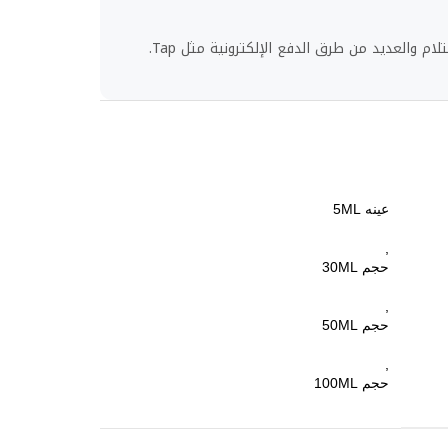
لام والعديد من طرق الدفع الإلكترونية مثل Tap.
عينه 5ML
,
حجم 30ML
,
حجم 50ML
,
حجم 100ML