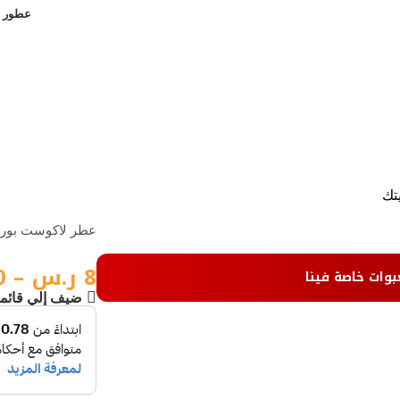
عطور ن
تك
عطر لاكوست بور 
8
ر.س
–
0
بوات خاصة فينا
ضيف إلي قائم