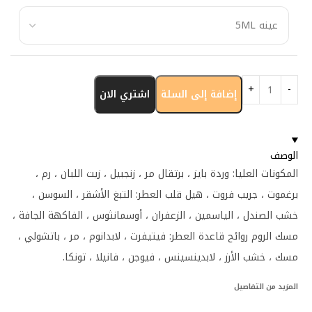
إضافة إلى السلة
اشتري الان
الوصف
المكونات العليا: وردة بايز ، برتقال مر ، زنجبيل ، زيت اللبان ، رم ،
برغموت ، جريب فروت ، هيل قلب العطر: التبغ الأشقر ، السوسن ،
خشب الصندل ، الياسمين ، الزعفران ، أوسمانثوس ، الفاكهة الجافة ،
مسك الروم روائح قاعدة العطر: فيتيفرت ، لابدانوم ، مر ، باتشولي ،
مسك ، خشب الأرز ، لابدينسينس ، فيوجن ، فانيلا ، تونكا.
المزيد من التفاصيل