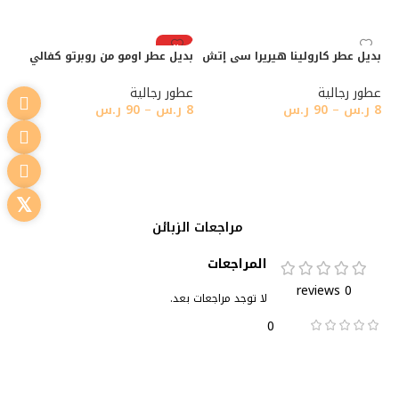
تحديد أحد الخيارات
رائج
بديل عطر كارولينا هيريرا سى إتش
بديل عطر اومو من روبرتو كفالي
عطور رجالية
عطور رجالية
8
ر.س
–
90
ر.س
8
ر.س
–
90
ر.س
تحديد أحد الخيارات
تحديد أحد الخيارات
مراجعات الزبائن
المراجعات
0 reviews
لا توجد مراجعات بعد.
0