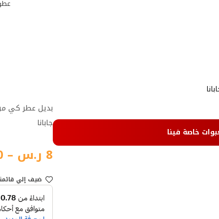
عطور
انا
بديل عطر كي من
جابانا
بوات خاصة فينا
8
ر.س
–
0
ضيف إلي قائمت