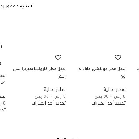
عطور رجا
التصنيف:
را
بديل عطر دولتشي غابانا ذا
بديل عطر كارولينا هيريرا سى
بدي
ون
إتش
كفا
عطور رجالية
عطور رجالية
8
ر.س
–
90
ر.س
8
ر.س
–
90
ر.س
عطو
تحديد أحد الخيارات
تحديد أحد الخيارات
8
ر
تحد