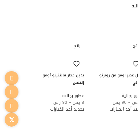
لية
ئج
رائج
ل عطر اومو من روبرتو
بديل عطر فالنتينو أومو
لي
إنتنس
ر رجالية
عطور رجالية
.س
–
90
ر.س
8
ر.س
–
90
ر.س
يد أحد الخيارات
تحديد أحد الخيارات