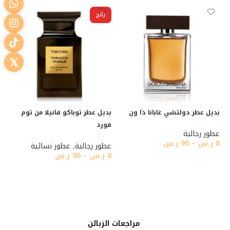
رائج
بديل عطر دولتشي غابانا ذا ون
بديل عطر توباكو فانيلا من توم
فورد
عطور رجالية
8
ر.س
–
90
ر.س
عطور رجالية
,
عطور نسائية
8
ر.س
–
90
ر.س
تحديد أحد الخيارات
تحديد أحد الخيارات
مراجعات الزبائن