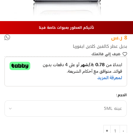
تأتيكم العطور بعبوات خاصة فينا
8
ر.س
بديل عطر كالفين كلاين ايفوريا
ضيف إلي قائمتك
الحجم