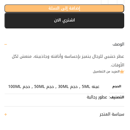
إضافة إلى السلة
اشتري الان
الوصف
عطر خشبي للرجال يتميز بإحساسه وأناقته وجاذبيته، منعش لكل
الأوقات.
المزيد من التفاصيل
عينه 5ML
,
حجم 30ML
,
حجم 50ML
,
حجم 100ML
الحجم
عطور رجالية
التصنيف:
سياسة المتجر