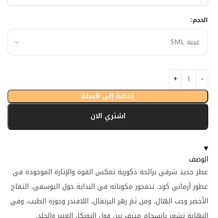
الحجم
إضافة إلى السلة
اشتري الان
الوصف
عطر جديد شرقي برائحة ذكورية تعكس القوة والإثارة الموجودة في
عطور أرماني كود. تتمحور مكوناته في البداية حول اليوسفي، التفاح
الأخضر وحب الهال، ومن ثمَ زهر البرتقال، اللافندر وجوزة الطيب، وفي
النهاية تشعر بانسجام مترف بين فول التونكا، العنبر والجلد.