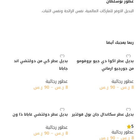
عطور بوسلطان
البديل الاوفر للماركات العالمية، نفس الرائحة ونفس الثبات.
ربما يعجبك أيضا
بديل عطر اكوا دي جيو بروفومو
بديل عطر كي من دولتشي اند
من جورجيو ارماني
جابانا
عطور رجالية
عطور رجالية
8
ر.س
–
90
ر.س
8
ر.س
–
90
ر.س
تحديد أحد الخيارات
تحديد أحد الخيارات
بديل عطر سكاندال جان بول قولتير
بديل عطر دولتشي غابانا ذا ون
5
عطور رجالية
عطور رجالية
8
ر.س
–
90
ر.س
8
ر.س
–
90
ر.س