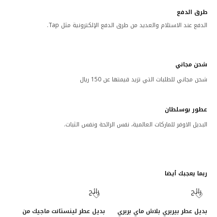
طرق الدفع
الدفع عند الاستلام والعديد من طرق الدفع الإلكترونية مثل Tap.
شحن مجاني
شحن مجاني للطلبات التي تزيد قيمتها عن 150 ريال
عطور بوسلطان
البديل الاوفر للماركات العالمية، نفس الرائحة ونفس الثبات.
ربما يعجبك أيضا
رائج
رائج
بديل عطر بيربري بلاش ماي بربري
بديل عطر لينستانت ماجيك من