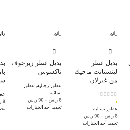
رائج
رائج
رائ
بديل عطر
بديل عطر زيرجوف
بد
لينستانت ماجيك
ناكسوس
با
من غيرلان
سا
عطور رجالية
,
عطور
نسائية
عطو
8
ر.س
–
90
ر.س
5
8
ر
تحديد أحد الخيارات
عطور نسائية
تحد
8
ر.س
–
90
ر.س
تحديد أحد الخيارات