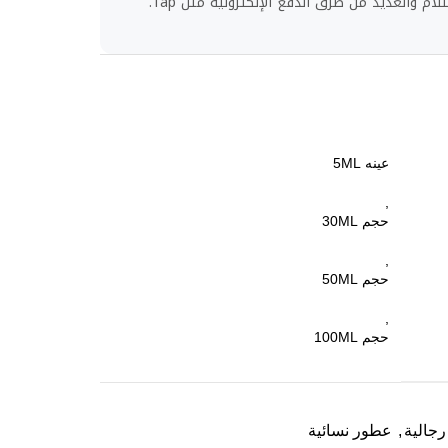
لام والعديد من طرق الدفع الإلكترونية مثل Tap.
عينه 5ML
,
حجم 30ML
,
حجم 50ML
,
حجم 100ML
جالية
,
عطور نسائية