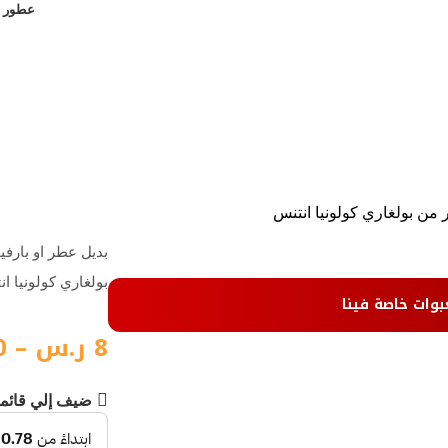
عطور ن
ر من بولغاري كولونيا انتنس
بديل عطر او بارفيو
بولغاري كولونيا ا
بوات خاصة فينا
8
ر.س
–
0
ضيف إلي قائم