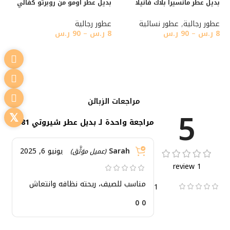
بديل عطر مانسيرا بلاك فانيلا
بديل عطر اومو من روبرتو كفالي
عطور رجالية
,
عطور نسائية
عطور رجالية
8
ر.س
–
90
ر.س
8
ر.س
–
90
ر.س
تحديد أحد الخيارات
تحديد أحد الخيارات
مراجعات الزبائن
5
مراجعة واحدة لـ
بديل عطر شيروتي 1881
Sarah
يونيو 6, 2025
(عميل موَثَّق)
1 review
مناسب للصيف، ريحته نظافه وانتعاش
1
0
0