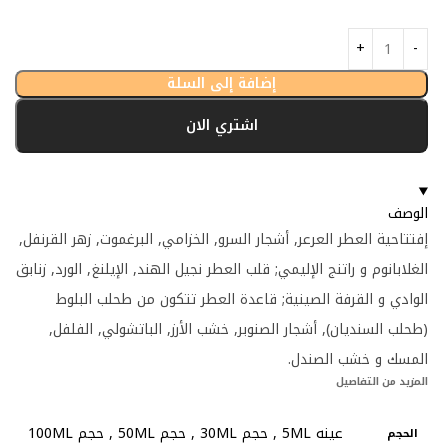
إضافة إلى السلة
اشتري الان
الوصف
إفتتاحية العطر العرعر, أشجار السرو, الخزامي, البرغموت, زهر القرنفل,
الغلابانوم و راتنج الإليمي; قلب العطر نجيل الهند, الإيلنغ, الورد, زنابق
الوادي و القرفة الصينية; قاعدة العطر تتكون من طحلب البلوط
(طحلب السنديان), أشجار الصنوبر, خشب الأرز, الباتشولي, الفلفل,
المسك و خشب الصندل.
المزيد من التفاصيل
عينه 5ML
,
حجم 30ML
,
حجم 50ML
,
حجم 100ML
الحجم