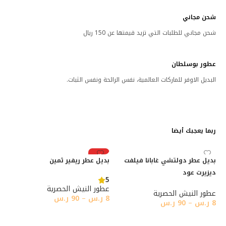
شحن مجاني
شحن مجاني للطلبات التي تزيد قيمتها عن 150 ريال
عطور بوسلطان
البديل الاوفر للماركات العالمية، نفس الرائحة ونفس الثبات.
ربما يعجبك أيضا
رائج
بديل عطر دولتشي غابانا فيلفت
بديل عطر ريفير ثمين
ديزيرت عود
5
عطور النيش الحصرية
عطور النيش الحصرية
8
ر.س
–
90
ر.س
8
ر.س
–
90
ر.س
تحديد أحد الخيارات
تحديد أحد الخيارات