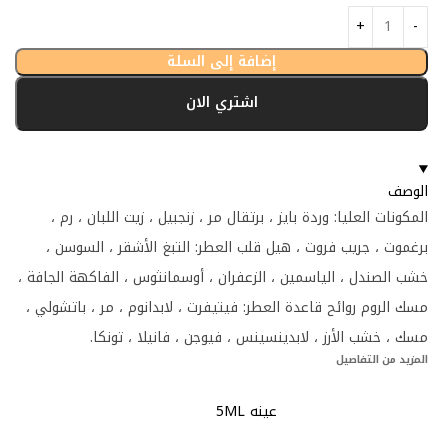
إضافة إلى السلة
اشتري الان
الوصف
المكونات العليا: وردة بايز ، برتقال مر ، زنجبيل ، زيت اللبان ، رم ،
برغموت ، جريب فروت ، هيل قلب العطر: التبغ الأشقر ، السوسن ،
خشب الصندل ، الياسمين ، الزعفران ، أوسمانثوس ، الفاكهة الجافة ،
مسك الروم روائح قاعدة العطر: فيتيفرت ، لابدانوم ، مر ، باتشولي ،
مسك ، خشب الأرز ، لابدينسينس ، فيوجن ، فانيلا ، تونكا.
المزيد من التفاصيل
عينه 5ML