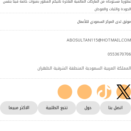
عطورنا مستوحاه من الماركات العالمية الفاخرة تأتيكم العطور بعبوات خاصة فينا بنفس
الجودة والثبات والفوحان
موثق لدى المركز السعودي لللأعمال
ABOSULTAN115@HOTMAIL.COM
0553670706
المملكة العربية السعودية المنطقة الشرقية الظهران
اتصل بنا
حول
تتبع الطلبية
الاكثر مبيعا