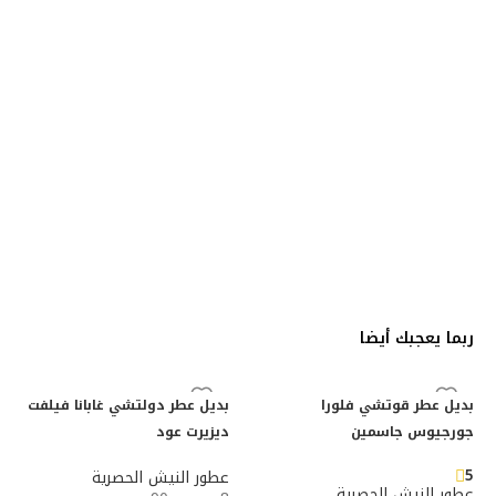
ربما يعجبك أيضا
بديل عطر قوتشي فلورا
بديل عطر دولتشي غابانا فيلفت
جورجيوس جاسمين
ديزيرت عود
5
عطور النيش الحصرية
عطور النيش الحصرية