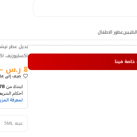
لطيبين
عطور الاطفال
اكسليوزيف اكسترايت
بديل عطر نيش
اكسليوزيف اك
 خاصة فينا
8
ر.س
–
ضيف إلي قا