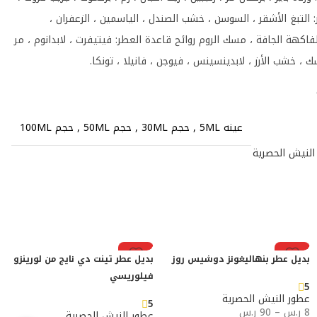
التبغ الأشقر ، السوسن ، خشب الصندل ، الياسمين ، الزعفران ،
اكهة الجافة ، مسك الروم روائح قاعدة العطر: فيتيفرت ، لابدانوم ، مر
 ، خشب الأرز ، لابدينسينس ، فيوجن ، فانيلا ، تونكا.
عينه 5ML
,
حجم 30ML
,
حجم 50ML
,
حجم 100ML
النيش الحصرية
رائج
رائج
بديل عطر بنهاليغونز دوشيس روز
بديل عطر تينت دي نايج من لورينزو
فيلوريسي
5
عطور النيش الحصرية
5
8
ر.س
–
90
ر.س
عطور النيش الحصرية