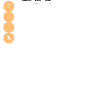
8
ر.س
–
90
ر.س