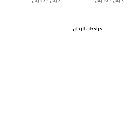
8
ر.س
–
90
ر.س
8
ر.س
–
90
ر.س
مراجعات الزبائن