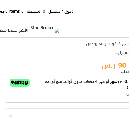
دخول / تسجيل
0
المفضلة
0
items
0
ر.
الأكثر مبيعا
الجدي
اني فافونيس هارودس
سترايت
90
ر.س
ئمتك