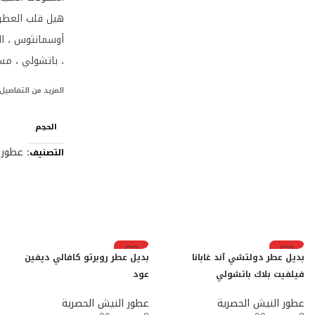
هيل قلب العطر: 
أوسمانثوس ، الف
، باتشولي ، مسك
المزيد من التفاصيل
الحجم
عطور 
التصنيف:
رائج
رائج
بديل عطر دولتشي آند غابانا
بديل عطر روبرتو كافالي ديفين
فيلفيت بلاك باتشولي
عود
عطور النيش الحصرية
عطور النيش الحصرية