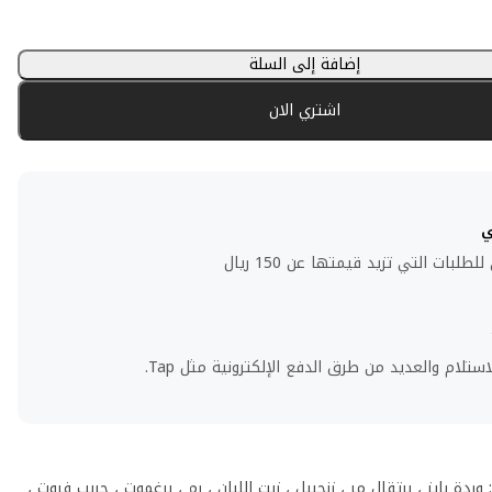
إضافة إلى السلة
اشتري الان
ي
لبات التي تزيد قيمتها عن 150 ريال
استلام والعديد من طرق الدفع الإلكترونية مثل Tap.
 وردة بايز ، برتقال مر ، زنجبيل ، زيت اللبان ، رم ، برغموت ، جريب فروت ،