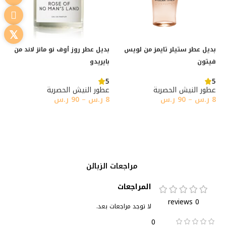
بديل عطر ستيلر تايمز من لويس
بديل عطر روز أوف نو مانز لاند من
فيتون
بايريدو
5
5
عطور النيش الحصرية
عطور النيش الحصرية
8
ر.س
–
90
ر.س
8
ر.س
–
90
ر.س
تحديد أحد الخيارات
تحديد أحد الخيارات
مراجعات الزبائن
المراجعات
0 reviews
لا توجد مراجعات بعد.
0