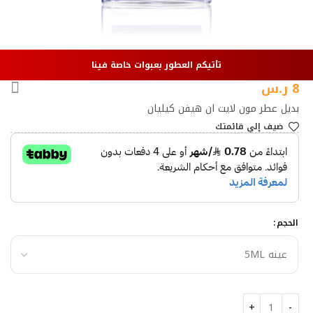
تأتيكم العطور بعبوات خاصة فينا
8
ر.س
بديل عطر مون لايت ان هيفن كيليان
ضيف إلي قائمتك
الحجم