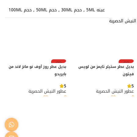
عينه 5ML
,
حجم 30ML
,
حجم 50ML
,
حجم 100ML
النيش الحصرية
رائج
رائج
بديل عطر ستيلر تايمز من لويس
بديل عطر روز أوف نو مانز لاند من
فيتون
بايريدو
5
5
عطور النيش الحصرية
عطور النيش الحصرية
8
ر.س
–
90
ر.س
8
ر.س
–
90
ر.س