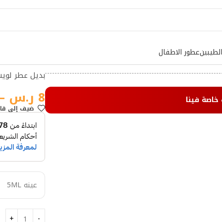
لطيبين
عطور الاطفال
بديل عطر لويس
8
ر.س
–
 خاصة فينا
ضيف إلي قا