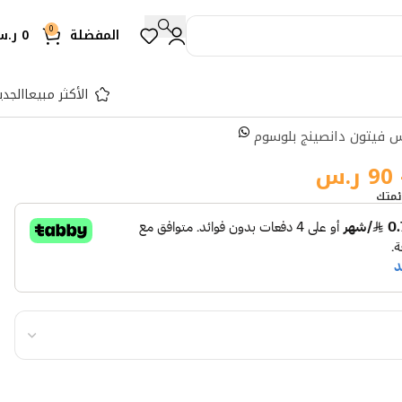
0
المفضلة
0
ر.
الأكثر مبيعا
الجدي
 فيتون دانصينج بلوسوم
90
ر.س
ئمتك