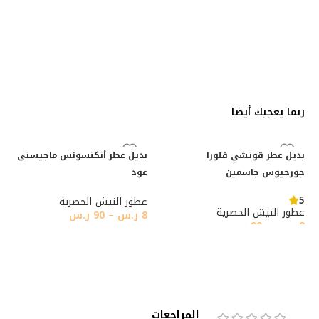
ربما يعجبك أيضا
بديل عطر قوتشي فلورا
بديل عطر أتكنسونس ماجيستى
جورجيوس جاسمين
عود
5
عطور النيش الحصرية
عطور النيش الحصرية
8
ر.س
–
90
ر.س
8
ر.س
–
90
ر.س
المراجعات