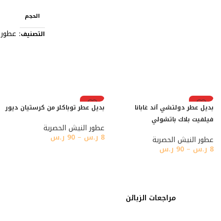
الحجم
عطور 
التصنيف:
رائج
رائج
بديل عطر دولتشي آند غابانا
بديل عطر توباكلر من كرستيان ديور
فيلفيت بلاك باتشولي
عطور النيش الحصرية
8
ر.س
–
90
ر.س
عطور النيش الحصرية
8
ر.س
–
90
ر.س
مراجعات الزبائن