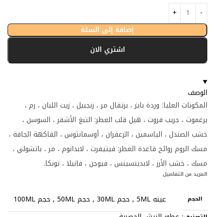
إضافة إلى السلة
اشتري الان
الوصف
المكونات العليا: وردة بايز ، برتقال مر ، زنجبيل ، زيت اللبان ، رم ،
برغموت ، جريب فروت ، هيل قلب العطر: التبغ الأشقر ، السوسن ،
خشب الصندل ، الياسمين ، الزعفران ، أوسمانثوس ، الفاكهة الجافة ،
مسك الروم روائح قاعدة العطر: فيتيفرت ، لابدانوم ، مر ، باتشولي ،
مسك ، خشب الأرز ، لابدينسينس ، فيوجن ، فانيلا ، تونكا.
المزيد من التفاصيل
عينه 5ML
,
حجم 30ML
,
حجم 50ML
,
حجم 100ML
الحجم
عطور النيش الحصرية
التصنيف: