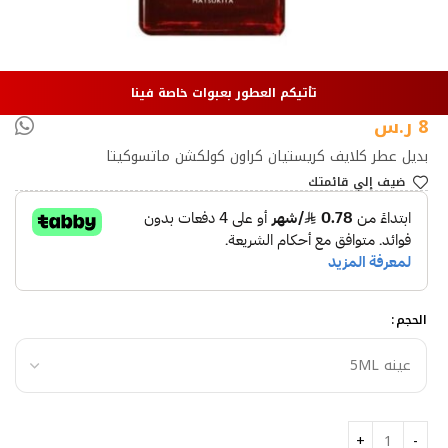
تأتيكم العطور بعبوات خاصة فينا
8
ر.س
بديل عطر كلايف كريستيان كراون كولكشن ماتسوكيتا
ضيف إلي قائمتك
الحجم