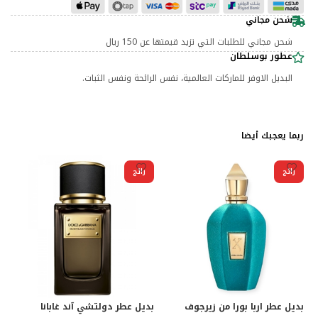
شحن مجاني
شحن مجاني للطلبات التي تزيد قيمتها عن 150 ريال
عطور بوسلطان
البديل الاوفر للماركات العالمية، نفس الرائحة ونفس الثبات.
ربما يعجبك أيضا
رائج
رائج
بديل عطر اربا بورا من زيرجوف
بديل عطر دولتشي آند غابانا