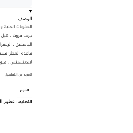
الوصف
المكونات العليا: ور
جريب فروت ، هيل ق
الياسمين ، الزعفر
قاعدة العطر: فيتيف
لابدينسينس ، فيوجن
المزيد من التفاصيل
الحجم
التصنيف:
عطور ال