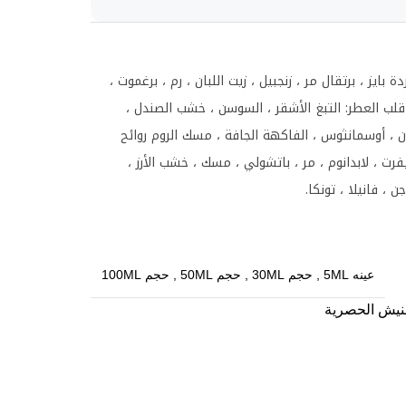
دة بايز ، برتقال مر ، زنجبيل ، زيت اللبان ، رم ، برغموت ،
لب العطر: التبغ الأشقر ، السوسن ، خشب الصندل ،
ان ، أوسمانثوس ، الفاكهة الجافة ، مسك الروم روائح
رت ، لابدانوم ، مر ، باتشولي ، مسك ، خشب الأرز ،
 ، فانيلا ، تونكا.
عينه 5ML
,
حجم 30ML
,
حجم 50ML
,
حجم 100ML
نيش الحصرية