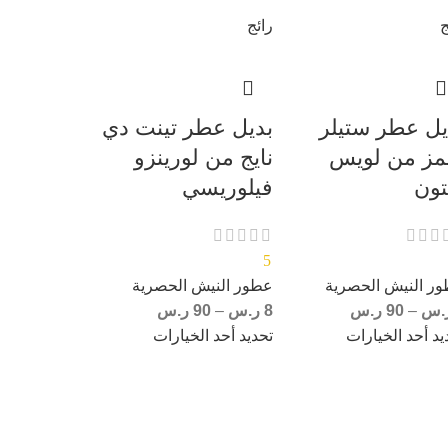
ج
رائج
يل عطر ستيلر
بديل عطر تينت دي
يمز من لويس
نايج من لورينزو
تون
فيلوريسي
5
ر النيش الحصرية
عطور النيش الحصرية
.س
–
90
ر.س
8
ر.س
–
90
ر.س
يد أحد الخيارات
تحديد أحد الخيارات