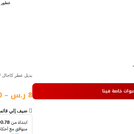
عطور ن
بديل عطر كاجال لا
بوات خاصة فينا
8
ر.س
–
0
ضيف إلي قائم