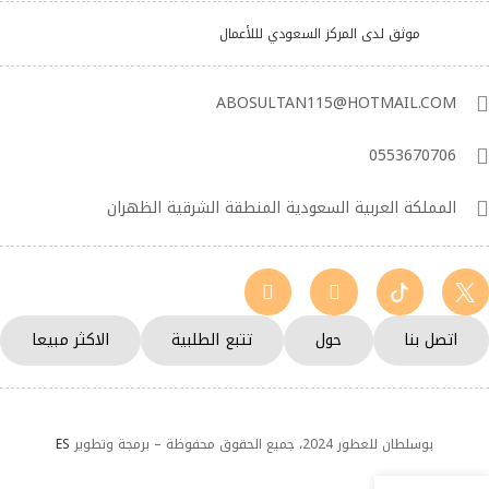
موثق لدى المركز السعودي لللأعمال
ABOSULTAN115@HOTMAIL.COM
0553670706
المملكة العربية السعودية المنطقة الشرقية الظهران
اتصل بنا
حول
تتبع الطلبية
الاكثر مبيعا
بوسلطان للعطور 2024، جميع الحقوق محفوظة – برمجة وتطوير
ES