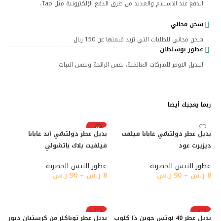
الدفع عند الاستلام والعديد من طرق الدفع الإلكترونية مثل Tap.
شحن مجاني
شحن مجاني للطلبات التي تزيد قيمتها عن 150 ريال
عطور بوسلطان
البديل الاوفر للماركات العالمية، نفس الرائحة ونفس الثبات.
ربما يعجبك أيضا
رائج
بديل عطر دولتشي غابانا فيلفت
بديل عطر دولتشي آند غابانا
ديزيرت عود
فيلفيت بلاك باتشولي
عطور النيش الحصرية
عطور النيش الحصرية
8
ر.س
–
90
ر.س
8
ر.س
–
90
ر.س
تحديد أحد الخيارات
تحديد أحد الخيارات
رائج
رائج
بديل عطر 40 نوتس جوين ذا كلوب
بديل عطر توباكلر من كرستيان ديور