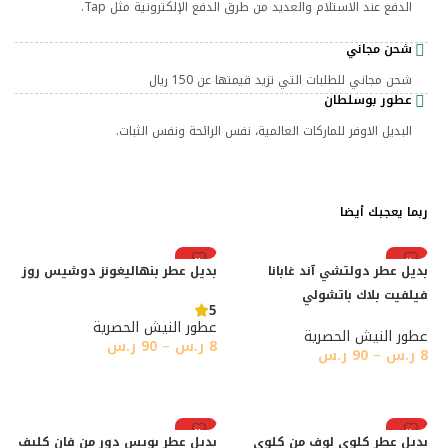
الدفع عند الاستلام والعديد من طرق الدفع الإلكترونية مثل Tap.
شحن مجاني
شحن مجاني للطلبات التي تزيد قيمتها عن 150 ريال
عطور بوسلطان
البديل الاوفر للماركات العالمية، نفس الرائحة ونفس الثبات.
ربما يعجبك أيضا
رائج
رائج
بديل عطر دولتشي آند غابانا
بديل عطر بنهاليغونز دوشيس روز
فيلفيت بلاك باتشولي
5
عطور النيش الحصرية
عطور النيش الحصرية
8
ر.س
–
90
ر.س
8
ر.س
–
90
ر.س
تحديد أحد الخيارات
تحديد أحد الخيارات
رائج
رائج
بديل عطر كلوي لوف من كلوي
بديل عطر بويس دور من فان كليف