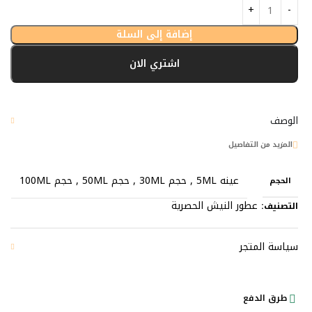
إضافة إلى السلة
اشتري الان
الوصف
المزيد من التفاصيل
عينه 5ML
,
حجم 30ML
,
حجم 50ML
,
حجم 100ML
الحجم
عطور النيش الحصرية
التصنيف:
سياسة المتجر
طرق الدفع