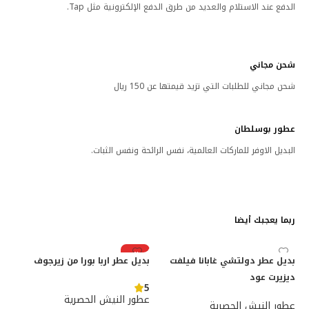
الدفع عند الاستلام والعديد من طرق الدفع الإلكترونية مثل Tap.
شحن مجاني
شحن مجاني للطلبات التي تزيد قيمتها عن 150 ريال
عطور بوسلطان
البديل الاوفر للماركات العالمية، نفس الرائحة ونفس الثبات.
ربما يعجبك أيضا
رائج
بديل عطر دولتشي غابانا فيلفت
بديل عطر اربا بورا من زيرجوف
ديزيرت عود
5
عطور النيش الحصرية
عطور النيش الحصرية