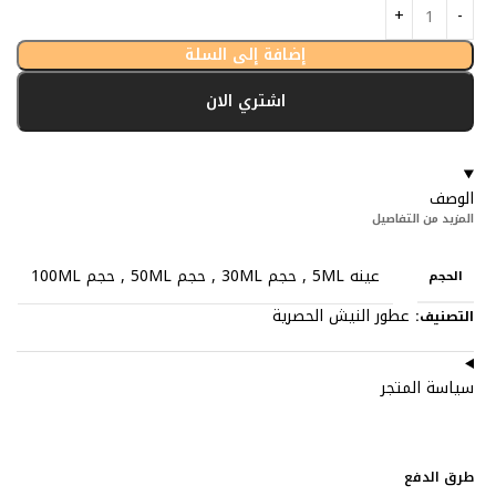
إضافة إلى السلة
اشتري الان
الوصف
المزيد من التفاصيل
عينه 5ML
,
حجم 30ML
,
حجم 50ML
,
حجم 100ML
الحجم
عطور النيش الحصرية
التصنيف:
سياسة المتجر
طرق الدفع