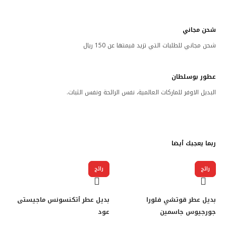
شحن مجاني
شحن مجاني للطلبات التي تزيد قيمتها عن 150 ريال
عطور بوسلطان
البديل الاوفر للماركات العالمية، نفس الرائحة ونفس الثبات.
ربما يعجبك أيضا
رائج
رائج
رائج
رائج
بديل عطر قوتشي فلورا
بديل عطر أتكنسونس ماجيستى
جورجيوس جاسمين
عود