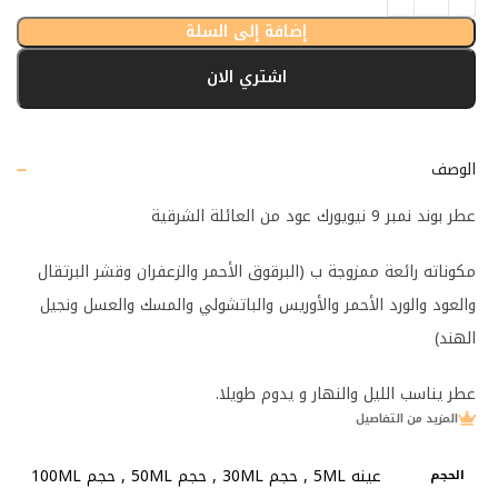
إضافة إلى السلة
اشتري الان
الوصف
عطر بوند نمبر 9 نيويورك عود من العائلة الشرقية
مكوناته رائعة ممزوجة ب (البرقوق الأحمر والزعفران وقشر البرتقال
والعود والورد الأحمر والأوريس والباتشولي والمسك والعسل ونجيل
الهند)
عطر يناسب الليل والنهار و يدوم طويلا.
المزيد من التفاصيل
عينه 5ML
,
حجم 30ML
,
حجم 50ML
,
حجم 100ML
الحجم