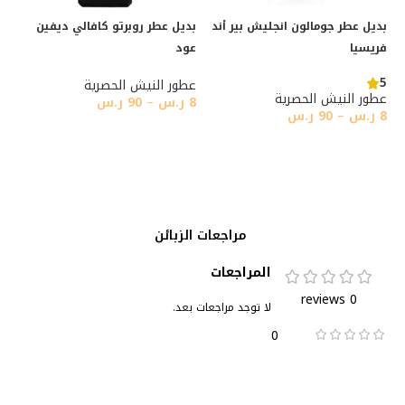
بديل عطر جومالون انجليش بير أند
بديل عطر روبرتو كافالي ديفين
فريسيا
عود
5
عطور النيش الحصرية
عطور النيش الحصرية
8
ر.س
–
90
ر.س
8
ر.س
–
90
ر.س
تحديد أحد الخيارات
تحديد أحد الخيارات
مراجعات الزبائن
المراجعات
0 reviews
لا توجد مراجعات بعد.
0