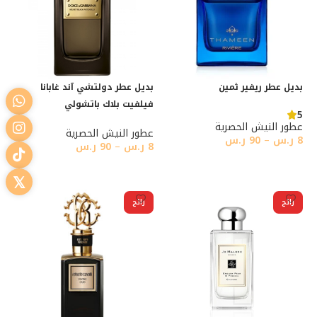
بديل عطر ريفير ثمين
بديل عطر دولتشي آند غابانا
فيلفيت بلاك باتشولي
5
عطور النيش الحصرية
عطور النيش الحصرية
8
ر.س
–
90
ر.س
8
ر.س
–
90
ر.س
تحديد أحد الخيارات
تحديد أحد الخيارات
رائج
رائج