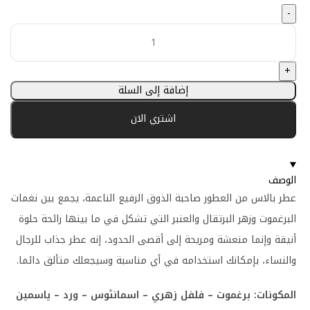
إضافة إلى السلة
اشتري الان
الوصف
عطر بالاس من العطور صاحبة الذوق الرفيع الناعمة، يجمع بين نغمات
البرغموت وزهر البرتقال والعنبر التي تشكل في ما بينها رائحة حلوة
أنيقة وإنما منعشة ومريحة إلى أقصى الحدود، إنه عطر جذاب للرجال
والنساء، بإمكانك استخدامه في أي مناسبة وسيجعلك متألق دائما.
المكونات: برغموت – فلفل زهري – اسمانثوس – ورد – یاسمین