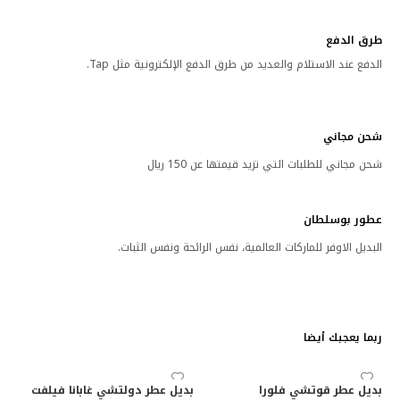
طرق الدفع
الدفع عند الاستلام والعديد من طرق الدفع الإلكترونية مثل Tap.
شحن مجاني
شحن مجاني للطلبات التي تزيد قيمتها عن 150 ريال
عطور بوسلطان
البديل الاوفر للماركات العالمية، نفس الرائحة ونفس الثبات.
ربما يعجبك أيضا
بديل عطر قوتشي فلورا
بديل عطر دولتشي غابانا فيلفت