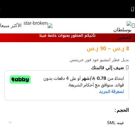
Skip to navigation
Skip to main content
الأكثر مبيعا
تأتيكم العطور بعبوات خاصة فينا
8
ر.س
–
90
ر.س
بديل عطر انيشيو عود فور جريتنس
ضيف إلي قائمتك
الحجم