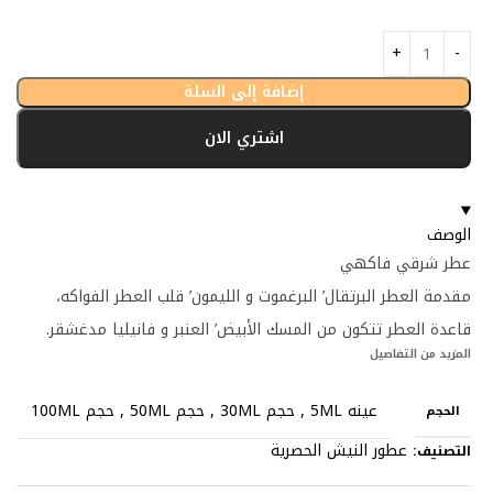
إضافة إلى السلة
اشتري الان
الوصف
عطر شرقي فاكهي
مقدمة العطر البرتقال’ البرغموت و الليمون’ قلب العطر الفواكه،
قاعدة العطر تتكون من المسك الأبيض’ العنبر و فانيليا مدغشقر.
المزيد من التفاصيل
عينه 5ML
,
حجم 30ML
,
حجم 50ML
,
حجم 100ML
الحجم
عطور النيش الحصرية
التصنيف: