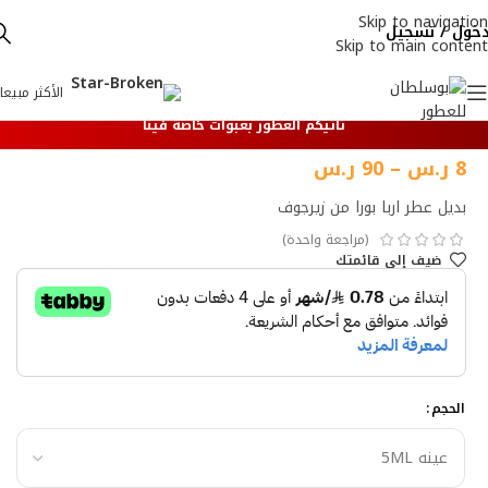
Skip to navigation
خول / تسجيل
Skip to main content
الأكثر مبيعا
تأتيكم العطور بعبوات خاصة فينا
8
ر.س
–
90
ر.س
بديل عطر اربا بورا من زيرجوف
(مراجعة واحدة)
ضيف إلي قائمتك
الحجم