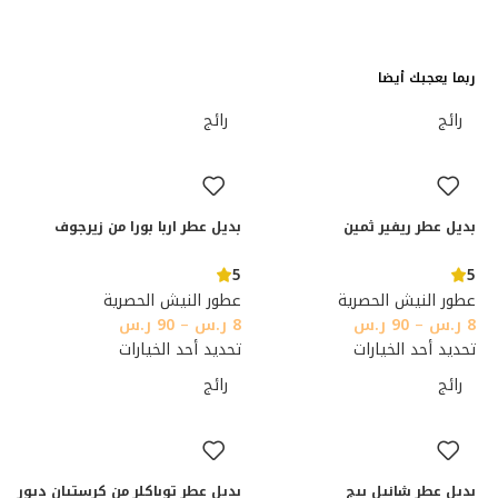
ربما يعجبك أيضا
رائج
رائج
بديل عطر ريفير ثمين
بديل عطر اربا بورا من زيرجوف
5
5
عطور النيش الحصرية
عطور النيش الحصرية
8
ر.س
–
90
ر.س
8
ر.س
–
90
ر.س
تحديد أحد الخيارات
تحديد أحد الخيارات
رائج
رائج
بديل عطر شانيل بيج
بديل عطر توباكلر من كرستيان ديور