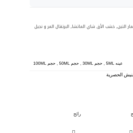
ر التين, خشب الأرز, شاي الماتشا, البرتقال المر و نجيل
عينه 5ML
,
حجم 30ML
,
حجم 50ML
,
حجم 100ML
نيش الحصرية
ج
رائج