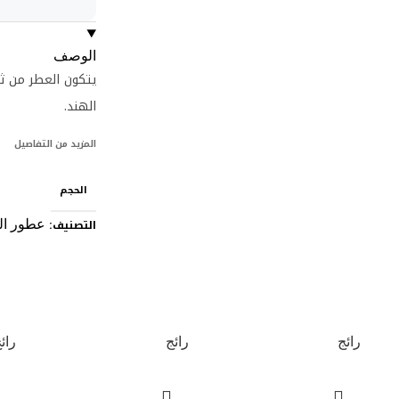
الوصف
يتكون العطر من ثما
الهند.
المزيد من التفاصيل
الحجم
التصنيف:
عطور ال
رائج
رائج
رائ