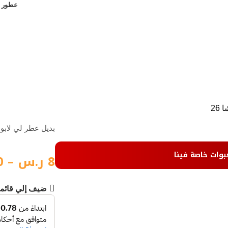
عطور ن
26
بديل عطر لي لابو ما
بوات خاصة فينا
8
ر.س
–
0
ضيف إلي قائم