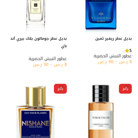
بديل عطر ريفير ثمين
بديل عطر جومالون بلاك بيري آند
باي
5
عطور النيش الحصرية
عطور النيش الحصرية
8
ر.س
–
90
ر.س
8
ر.س
–
90
ر.س
تحديد أحد الخيارات
تحديد أحد الخيارات
رائج
رائج