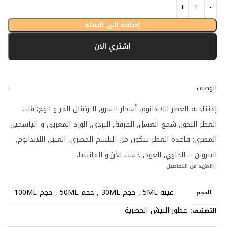
إضافة إلى السلة
اشتري الان
الوصف
إفتتاحية العطر اللابدانوم, أشجار السرو, البرتقال المر و الوج; قلب
العطر البخور, شمع العسل, القرفة, البردي, الورد المغربي و الياسمين
المصري; قاعدة العطر تتكون من البلسم المصري, العنبر, اللابدانوم,
البنزوين – الجاوي, العود, خشب الأرز و الفانيليا.
المزيد من التفاصيل
عينه 5ML
,
حجم 30ML
,
حجم 50ML
,
حجم 100ML
الحجم
عطور النيش الحصرية
التصنيف: