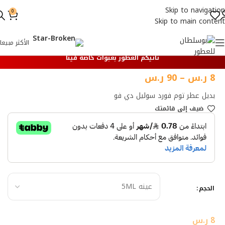
Skip to navigation
0
Skip to main content
الأكثر مبيعا
تأتيكم العطور بعبوات خاصة فينا
8
ر.س
–
90
ر.س
بديل عطر توم فورد سوليل دي فو
ضيف إلي قائمتك
الحجم
8
ر.س