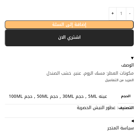
إضافة إلى السلة
اشتري الان
الوصف
مكونات العطر: مسك الروم، عنبر، خشب الصندل
المزيد من التفاصيل
عينه 5ML
,
حجم 30ML
,
حجم 50ML
,
حجم 100ML
الحجم
عطور النيش الحصرية
التصنيف:
سياسة المتجر