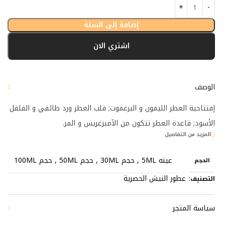
إضافة إلى السلة
اشتري الان
الوصف
إفتتاحية العطر الليمون و البرغموت; قلب العطر ورد طائفي و الفلفل
الأسود; قاعدة العطر تتكون من الآمبرغريس و المر.
المزيد من التفاصيل
عينه 5ML
,
حجم 30ML
,
حجم 50ML
,
حجم 100ML
الحجم
عطور النيش الحصرية
التصنيف:
سياسة المتجر