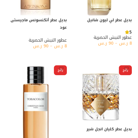
بديل عطر لي ليون شانيل
بديل عطر أتكنسونس ماجيستى
عود
5
عطور النيش الحصرية
عطور النيش الحصرية
8
ر.س
–
90
ر.س
8
ر.س
–
90
ر.س
تحديد أحد الخيارات
تحديد أحد الخيارات
رائج
رائج
بديل عطر كليان انجل شير