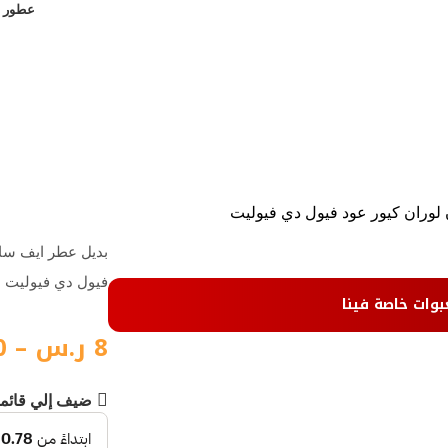
عطور ن
لوران كيور عود فيول دي فيوليت
بديل عطر ايف سان
فيول دي فيوليت
بوات خاصة فينا
8
ر.س
–
0
ضيف إلي قائم