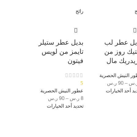
ج
رائج
يل عطر لب
بديل عطر ستيلر
يك روز من
تايمز من لويس
يدريك مال
فيتون
ر النيش الحصرية
.س
–
90
ر.س
5
يد أحد الخيارات
عطور النيش الحصرية
8
ر.س
–
90
ر.س
تحديد أحد الخيارات