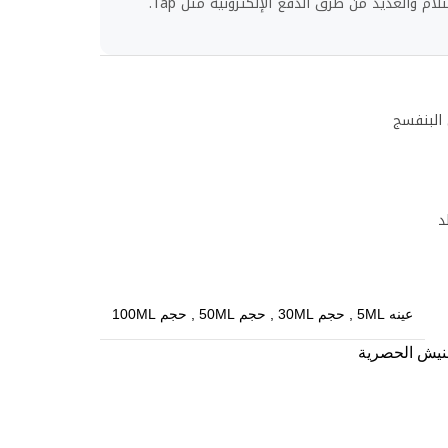
لام والعديد من طرق الدفع الإلكترونية مثل Tap.
 البنفسج
د
عينه 5ML
,
حجم 30ML
,
حجم 50ML
,
حجم 100ML
نيش الحصرية