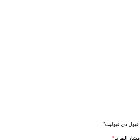
 فيول دي فيوليت”
مشار إليها بـ
*