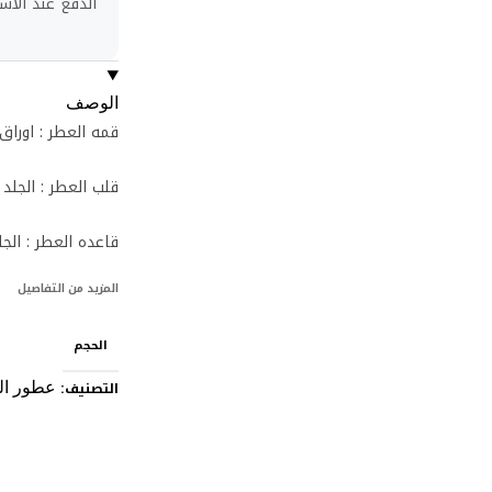
الدفع عند الاست
الوصف
قمه العطر : اوراق
قلب العطر : الجلد
قاعده العطر : الجل
المزيد من التفاصيل
الحجم
التصنيف:
عطور ال