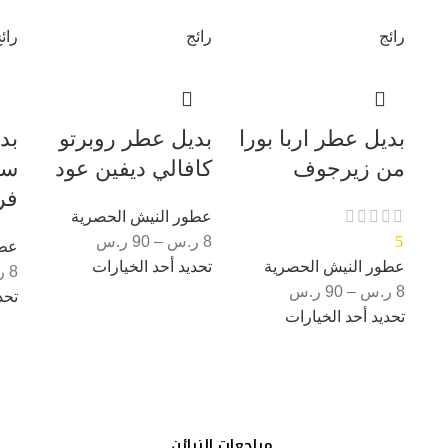
رائج
رائج
رائ
بديل عطر اربا بورا
بديل عطر روبرتو
بد
من زيرجوف
كافالي ديفين عود
ست
فر
عطور النيش الحصرية
5
8
ر.س
–
90
ر.س
عطو
عطور النيش الحصرية
تحديد أحد الخيارات
8
ر
8
ر.س
–
90
ر.س
تحد
تحديد أحد الخيارات
مراجعات الزبائن